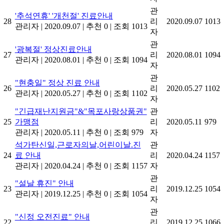
관
'추석연휴' '개천절' 진료안내
28
리
2020.09.07
1013
관리자
|
2020.09.07
|
추천 0
|
조회 1013
자
관
'광복절' 정상진료안내
27
리
2020.08.01
1094
관리자
|
2020.08.01
|
추천 0
|
조회 1094
자
관
"현충일" 정상 진료 안내
26
리
2020.05.27
1102
관리자
|
2020.05.27
|
추천 0
|
조회 1102
자
"긴급재난지원금"&"목포사랑상품권"
관
25
가맹점
리
2020.05.11
979
관리자
|
2020.05.11
|
추천 0
|
조회 979
자
석가탄신일,근로자의날,어린이날.진
관
24
료 안내
리
2020.04.24
1157
관리자
|
2020.04.24
|
추천 0
|
조회 1157
자
관
"설날 휴진" 안내
23
리
2019.12.25
1054
관리자
|
2019.12.25
|
추천 0
|
조회 1054
자
관
"신정 오전진료" 안내
22
리
2019.12.25
1066