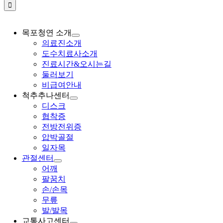
목포청연 소개
의료진소개
도수치료사소개
진료시간&오시는길
둘러보기
비급여안내
척추추나센터
디스크
협착증
전방전위증
압박골절
일자목
관절센터
어깨
팔꿈치
손/손목
무릎
발/발목
교통사고센터