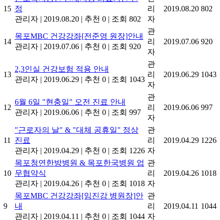
15
정
리
2019.08.20
802
관리자
|
2019.08.20
|
추천 0
|
조회 802
자
관
목포MBC 건강강좌[전준영 원장]안내
14
리
2019.07.06
920
관리자
|
2019.07.06
|
추천 0
|
조회 920
자
관
2,3인실 건강보험 적용 안내
13
리
2019.06.29
1043
관리자
|
2019.06.29
|
추천 0
|
조회 1043
자
관
6월 6일 "현충일" 오전 진료 안내
12
리
2019.06.06
997
관리자
|
2019.06.06
|
추천 0
|
조회 997
자
"근로자의 날" & "대체 공휴일" 정상
관
11
진료
리
2019.04.29
1226
관리자
|
2019.04.29
|
추천 0
|
조회 1226
자
목포청연한방병원 & 목포한국병원 업
관
10
무협약식
리
2019.04.26
1018
관리자
|
2019.04.26
|
추천 0
|
조회 1018
자
목포MBC 건강강좌[임진강 병원장]안
관
9
내
리
2019.04.11
1044
관리자
|
2019.04.11
|
추천 0
|
조회 1044
자