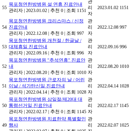
관
목포청연한방병원 설 연휴 진료안내
55
리
2023.01.02
1151
관리자
|
2023.01.02
|
추천 0
|
조회 1151
자
목포청연한방병원 크리스마스 / 신정
관
54
진료안내
리
2022.12.08
997
관리자
|
2022.12.08
|
추천 0
|
조회 997
자
목포청연한방병원 개천절 / 한글날 /
관
53
대체휴일 진료안내
리
2022.09.16
996
관리자
|
2022.09.16
|
추천 0
|
조회 996
자
목포청연한방병원 "추석연휴" 진료안
관
52
내
리
2022.08.20
1010
관리자
|
2022.08.20
|
추천 0
|
조회 1010
자
목포청연한방병원 근로자의 날 / 어린
관
51
이날 / 석가탄신일 진료안내
리
2022.04.14
1028
관리자
|
2022.04.14
|
추천 0
|
조회 1028
자
목포청연한방병원 삼일절/제20대 대
관
50
통령선거일 진료안내
리
2022.02.17
1145
관리자
|
2022.02.17
|
추천 0
|
조회 1145
자
목포청연한방병원 치료한약 특별할인
관
49
행사
리
2022.02.07
1025