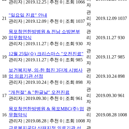
관리자
|
2019.12.25
|
추천 0
|
조회 1066
자
관
"일요일 진료" 안내
21
리
2019.12.09
1037
관리자
|
2019.12.09
|
추천 0
|
조회 1037
자
목포청연한방병원 & 전남 소방본부
관
20
업무협약식
리
2019.11.27
930
관리자
|
2019.11.27
|
추천 0
|
조회 930
자
관
12월 25일(수) 크리스마스 "오전진료"
19
리
2019.11.27
985
관리자
|
2019.11.27
|
추천 0
|
조회 985
자
보건복지부, 의-한 협진 3단계 시범사
관
18
업 의료기관 선정
리
2019.10.24
898
관리자
|
2019.10.24
|
추천 0
|
조회 898
자
관
"개천절" & "한글날" 오전진료
17
리
2019.09.30
961
관리자
|
2019.09.30
|
추천 0
|
조회 961
자
목포청연한방병원 & 목포MBC(주) 업
관
16
무협약식
리
2019.08.28
1008
관리자
|
2019.08.28
|
추천 0
|
조회 1008
자
근로복지공단 산재지정 의료기관 선
관