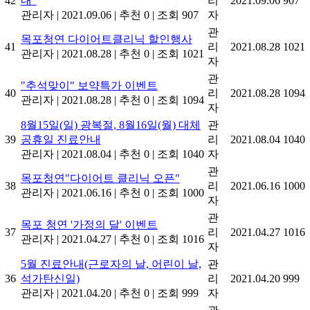
42
내"
리
2021.09.06
907
관리자
|
2021.09.06
|
추천 0
|
조회 907
자
관
목포청연 다이어트클리닉 할인행사
41
리
2021.08.28
1021
관리자
|
2021.08.28
|
추천 0
|
조회 1021
자
관
"추석맞이" 보약특가 이벤트
40
리
2021.08.28
1094
관리자
|
2021.08.28
|
추천 0
|
조회 1094
자
8월15일(일) 광복절, 8월16일(월) 대체
관
39
공휴일 진료안내
리
2021.08.04
1040
관리자
|
2021.08.04
|
추천 0
|
조회 1040
자
관
목포청연"다이어트 클리닉 오픈"
38
리
2021.06.16
1000
관리자
|
2021.06.16
|
추천 0
|
조회 1000
자
관
목포 청연 '가정의 달' 이벤트
37
리
2021.04.27
1016
관리자
|
2021.04.27
|
추천 0
|
조회 1016
자
5월 진료안내(근로자의 날, 어린이 날,
관
36
석가탄신일)
리
2021.04.20
999
관리자
|
2021.04.20
|
추천 0
|
조회 999
자