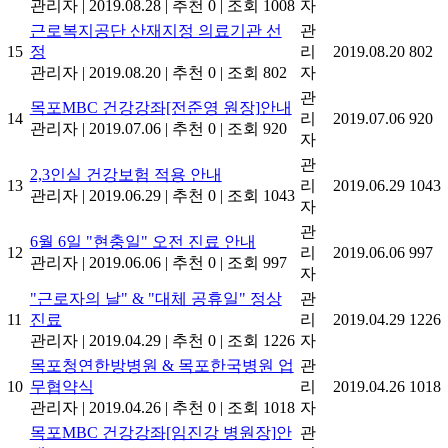
관리자
|
2019.08.28
|
추천 0
|
조회 1008
자
근로복지공단 산재지정 의료기관 선
관
15
정
리
2019.08.20
802
관리자
|
2019.08.20
|
추천 0
|
조회 802
자
관
목포MBC 건강강좌[전준영 원장]안내
14
리
2019.07.06
920
관리자
|
2019.07.06
|
추천 0
|
조회 920
자
관
2,3인실 건강보험 적용 안내
13
리
2019.06.29
1043
관리자
|
2019.06.29
|
추천 0
|
조회 1043
자
관
6월 6일 "현충일" 오전 진료 안내
12
리
2019.06.06
997
관리자
|
2019.06.06
|
추천 0
|
조회 997
자
"근로자의 날" & "대체 공휴일" 정상
관
11
진료
리
2019.04.29
1226
관리자
|
2019.04.29
|
추천 0
|
조회 1226
자
목포청연한방병원 & 목포한국병원 업
관
10
무협약식
리
2019.04.26
1018
관리자
|
2019.04.26
|
추천 0
|
조회 1018
자
목포MBC 건강강좌[임진강 병원장]안
관