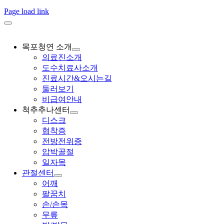
Page load link
목포청연 소개
의료진소개
도수치료사소개
진료시간&오시는길
둘러보기
비급여안내
척추추나센터
디스크
협착증
전방전위증
압박골절
일자목
관절센터
어깨
팔꿈치
손/손목
무릎