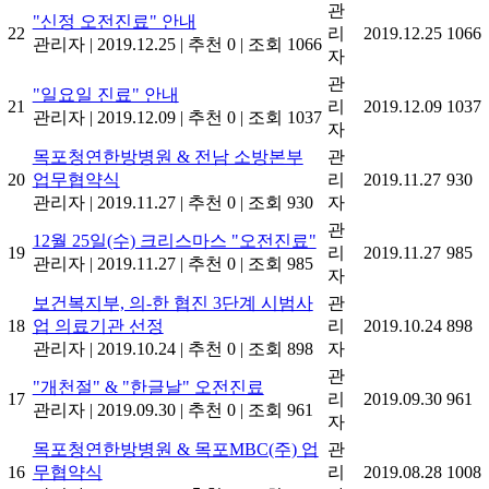
관
"신정 오전진료" 안내
22
리
2019.12.25
1066
관리자
|
2019.12.25
|
추천 0
|
조회 1066
자
관
"일요일 진료" 안내
21
리
2019.12.09
1037
관리자
|
2019.12.09
|
추천 0
|
조회 1037
자
목포청연한방병원 & 전남 소방본부
관
20
업무협약식
리
2019.11.27
930
관리자
|
2019.11.27
|
추천 0
|
조회 930
자
관
12월 25일(수) 크리스마스 "오전진료"
19
리
2019.11.27
985
관리자
|
2019.11.27
|
추천 0
|
조회 985
자
보건복지부, 의-한 협진 3단계 시범사
관
18
업 의료기관 선정
리
2019.10.24
898
관리자
|
2019.10.24
|
추천 0
|
조회 898
자
관
"개천절" & "한글날" 오전진료
17
리
2019.09.30
961
관리자
|
2019.09.30
|
추천 0
|
조회 961
자
목포청연한방병원 & 목포MBC(주) 업
관
16
무협약식
리
2019.08.28
1008