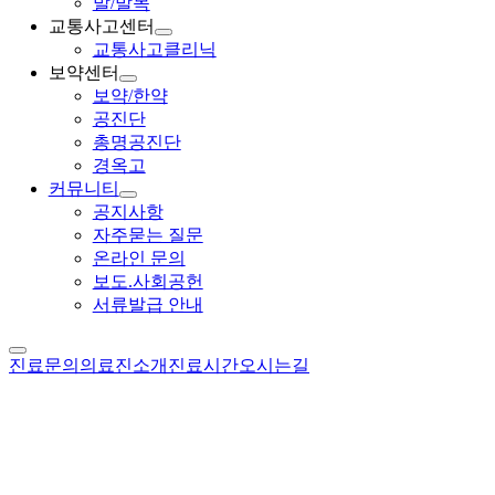
발/발목
교통사고센터
교통사고클리닉
보약센터
보약/한약
공진단
총명공진단
경옥고
커뮤니티
공지사항
자주묻는 질문
온라인 문의
보도.사회공헌
서류발급 안내
진료문의
의료진소개
진료시간
오시는길