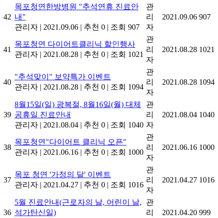
목포청연한방병원 "추석연휴 진료안
관
42
내"
리
2021.09.06
907
관리자
|
2021.09.06
|
추천 0
|
조회 907
자
관
목포청연 다이어트클리닉 할인행사
41
리
2021.08.28
1021
관리자
|
2021.08.28
|
추천 0
|
조회 1021
자
관
"추석맞이" 보약특가 이벤트
40
리
2021.08.28
1094
관리자
|
2021.08.28
|
추천 0
|
조회 1094
자
8월15일(일) 광복절, 8월16일(월) 대체
관
39
공휴일 진료안내
리
2021.08.04
1040
관리자
|
2021.08.04
|
추천 0
|
조회 1040
자
관
목포청연"다이어트 클리닉 오픈"
38
리
2021.06.16
1000
관리자
|
2021.06.16
|
추천 0
|
조회 1000
자
관
목포 청연 '가정의 달' 이벤트
37
리
2021.04.27
1016
관리자
|
2021.04.27
|
추천 0
|
조회 1016
자
5월 진료안내(근로자의 날, 어린이 날,
관
36
석가탄신일)
리
2021.04.20
999