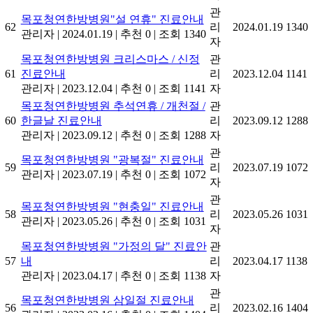
관
목포청연한방병원"설 연휴" 진료안내
62
리
2024.01.19
1340
관리자
|
2024.01.19
|
추천 0
|
조회 1340
자
목포청연한방병원 크리스마스 / 신정
관
61
진료안내
리
2023.12.04
1141
관리자
|
2023.12.04
|
추천 0
|
조회 1141
자
목포청연한방병원 추석연휴 / 개천절 /
관
60
한글날 진료안내
리
2023.09.12
1288
관리자
|
2023.09.12
|
추천 0
|
조회 1288
자
관
목포청연한방병원 "광복절" 진료안내
59
리
2023.07.19
1072
관리자
|
2023.07.19
|
추천 0
|
조회 1072
자
관
목포청연한방병원 "현충일" 진료안내
58
리
2023.05.26
1031
관리자
|
2023.05.26
|
추천 0
|
조회 1031
자
목포청연한방병원 "가정의 달" 진료안
관
57
내
리
2023.04.17
1138
관리자
|
2023.04.17
|
추천 0
|
조회 1138
자
관
목포청연한방병원 삼일절 진료안내
56
리
2023.02.16
1404