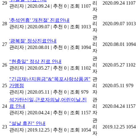
29
리
2020.09.24
1107
관리자
|
2020.09.24
|
추천 0
|
조회 1107
자
관
'추석연휴' '개천절' 진료안내
28
리
2020.09.07
1013
관리자
|
2020.09.07
|
추천 0
|
조회 1013
자
관
'광복절' 정상진료안내
27
리
2020.08.01
1094
관리자
|
2020.08.01
|
추천 0
|
조회 1094
자
관
"현충일" 정상 진료 안내
26
리
2020.05.27
1102
관리자
|
2020.05.27
|
추천 0
|
조회 1102
자
"긴급재난지원금"&"목포사랑상품권"
관
25
가맹점
리
2020.05.11
979
관리자
|
2020.05.11
|
추천 0
|
조회 979
자
석가탄신일,근로자의날,어린이날.진
관
24
료 안내
리
2020.04.24
1157
관리자
|
2020.04.24
|
추천 0
|
조회 1157
자
관
"설날 휴진" 안내
23
리
2019.12.25
1054
관리자
|
2019.12.25
|
추천 0
|
조회 1054
자