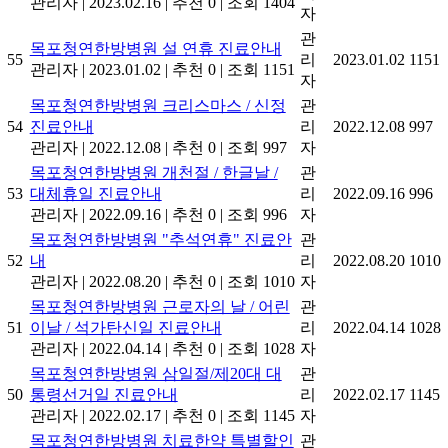
관리자
|
2023.02.16
|
추천 0
|
조회 1404
자
관
목포청연한방병원 설 연휴 진료안내
55
리
2023.01.02
1151
관리자
|
2023.01.02
|
추천 0
|
조회 1151
자
목포청연한방병원 크리스마스 / 신정
관
54
진료안내
리
2022.12.08
997
관리자
|
2022.12.08
|
추천 0
|
조회 997
자
목포청연한방병원 개천절 / 한글날 /
관
53
대체휴일 진료안내
리
2022.09.16
996
관리자
|
2022.09.16
|
추천 0
|
조회 996
자
목포청연한방병원 "추석연휴" 진료안
관
52
내
리
2022.08.20
1010
관리자
|
2022.08.20
|
추천 0
|
조회 1010
자
목포청연한방병원 근로자의 날 / 어린
관
51
이날 / 석가탄신일 진료안내
리
2022.04.14
1028
관리자
|
2022.04.14
|
추천 0
|
조회 1028
자
목포청연한방병원 삼일절/제20대 대
관
50
통령선거일 진료안내
리
2022.02.17
1145
관리자
|
2022.02.17
|
추천 0
|
조회 1145
자
목포청연한방병원 치료한약 특별할인
관