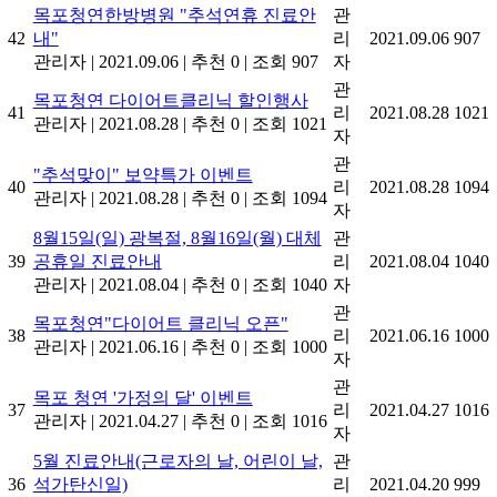
목포청연한방병원 "추석연휴 진료안
관
42
내"
리
2021.09.06
907
관리자
|
2021.09.06
|
추천 0
|
조회 907
자
관
목포청연 다이어트클리닉 할인행사
41
리
2021.08.28
1021
관리자
|
2021.08.28
|
추천 0
|
조회 1021
자
관
"추석맞이" 보약특가 이벤트
40
리
2021.08.28
1094
관리자
|
2021.08.28
|
추천 0
|
조회 1094
자
8월15일(일) 광복절, 8월16일(월) 대체
관
39
공휴일 진료안내
리
2021.08.04
1040
관리자
|
2021.08.04
|
추천 0
|
조회 1040
자
관
목포청연"다이어트 클리닉 오픈"
38
리
2021.06.16
1000
관리자
|
2021.06.16
|
추천 0
|
조회 1000
자
관
목포 청연 '가정의 달' 이벤트
37
리
2021.04.27
1016
관리자
|
2021.04.27
|
추천 0
|
조회 1016
자
5월 진료안내(근로자의 날, 어린이 날,
관
36
석가탄신일)
리
2021.04.20
999