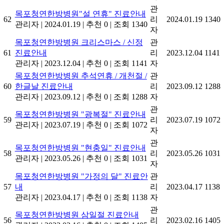
관
목포청연한방병원"설 연휴" 진료안내
62
리
2024.01.19
1340
관리자
|
2024.01.19
|
추천 0
|
조회 1340
자
목포청연한방병원 크리스마스 / 신정
관
61
진료안내
리
2023.12.04
1141
관리자
|
2023.12.04
|
추천 0
|
조회 1141
자
목포청연한방병원 추석연휴 / 개천절 /
관
60
한글날 진료안내
리
2023.09.12
1288
관리자
|
2023.09.12
|
추천 0
|
조회 1288
자
관
목포청연한방병원 "광복절" 진료안내
59
리
2023.07.19
1072
관리자
|
2023.07.19
|
추천 0
|
조회 1072
자
관
목포청연한방병원 "현충일" 진료안내
58
리
2023.05.26
1031
관리자
|
2023.05.26
|
추천 0
|
조회 1031
자
목포청연한방병원 "가정의 달" 진료안
관
57
내
리
2023.04.17
1138
관리자
|
2023.04.17
|
추천 0
|
조회 1138
자
관
목포청연한방병원 삼일절 진료안내
56
리
2023.02.16
1405