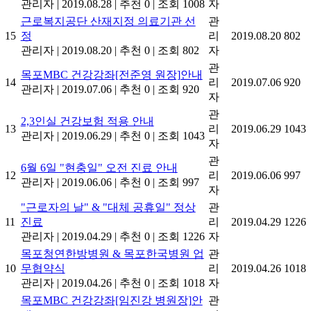
관리자
|
2019.08.28
|
추천 0
|
조회 1008
자
근로복지공단 산재지정 의료기관 선
관
15
정
리
2019.08.20
802
관리자
|
2019.08.20
|
추천 0
|
조회 802
자
관
목포MBC 건강강좌[전준영 원장]안내
14
리
2019.07.06
920
관리자
|
2019.07.06
|
추천 0
|
조회 920
자
관
2,3인실 건강보험 적용 안내
13
리
2019.06.29
1043
관리자
|
2019.06.29
|
추천 0
|
조회 1043
자
관
6월 6일 "현충일" 오전 진료 안내
12
리
2019.06.06
997
관리자
|
2019.06.06
|
추천 0
|
조회 997
자
"근로자의 날" & "대체 공휴일" 정상
관
11
진료
리
2019.04.29
1226
관리자
|
2019.04.29
|
추천 0
|
조회 1226
자
목포청연한방병원 & 목포한국병원 업
관
10
무협약식
리
2019.04.26
1018
관리자
|
2019.04.26
|
추천 0
|
조회 1018
자
목포MBC 건강강좌[임진강 병원장]안
관