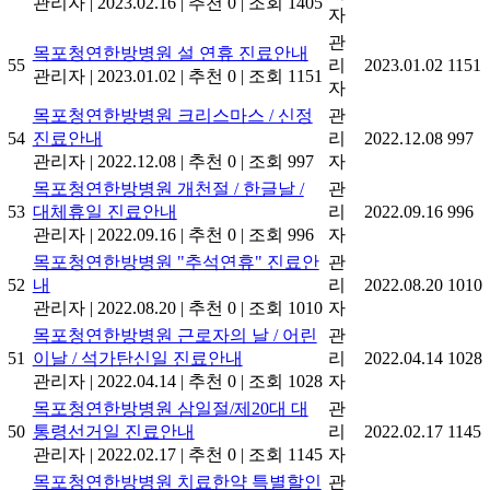
관리자
|
2023.02.16
|
추천 0
|
조회 1405
자
관
목포청연한방병원 설 연휴 진료안내
55
리
2023.01.02
1151
관리자
|
2023.01.02
|
추천 0
|
조회 1151
자
목포청연한방병원 크리스마스 / 신정
관
54
진료안내
리
2022.12.08
997
관리자
|
2022.12.08
|
추천 0
|
조회 997
자
목포청연한방병원 개천절 / 한글날 /
관
53
대체휴일 진료안내
리
2022.09.16
996
관리자
|
2022.09.16
|
추천 0
|
조회 996
자
목포청연한방병원 "추석연휴" 진료안
관
52
내
리
2022.08.20
1010
관리자
|
2022.08.20
|
추천 0
|
조회 1010
자
목포청연한방병원 근로자의 날 / 어린
관
51
이날 / 석가탄신일 진료안내
리
2022.04.14
1028
관리자
|
2022.04.14
|
추천 0
|
조회 1028
자
목포청연한방병원 삼일절/제20대 대
관
50
통령선거일 진료안내
리
2022.02.17
1145
관리자
|
2022.02.17
|
추천 0
|
조회 1145
자
목포청연한방병원 치료한약 특별할인
관