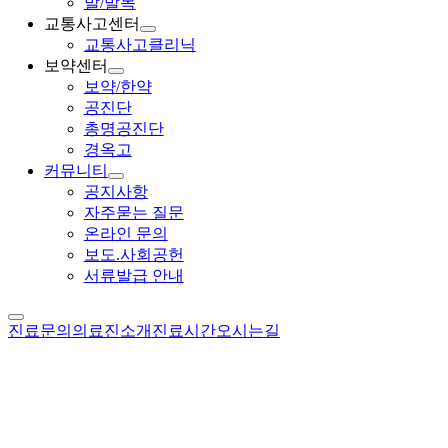
발/발목
교통사고센터
교통사고클리닉
보약센터
보약/한약
공진단
총명공진단
경옥고
커뮤니티
공지사항
자주묻는 질문
온라인 문의
보도.사회공헌
서류발급 안내
진료문의
의료진소개
진료시간
오시는길