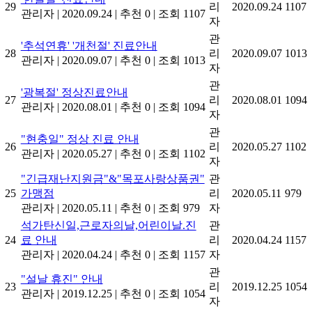
29
리
2020.09.24
1107
관리자
|
2020.09.24
|
추천 0
|
조회 1107
자
관
'추석연휴' '개천절' 진료안내
28
리
2020.09.07
1013
관리자
|
2020.09.07
|
추천 0
|
조회 1013
자
관
'광복절' 정상진료안내
27
리
2020.08.01
1094
관리자
|
2020.08.01
|
추천 0
|
조회 1094
자
관
"현충일" 정상 진료 안내
26
리
2020.05.27
1102
관리자
|
2020.05.27
|
추천 0
|
조회 1102
자
"긴급재난지원금"&"목포사랑상품권"
관
25
가맹점
리
2020.05.11
979
관리자
|
2020.05.11
|
추천 0
|
조회 979
자
석가탄신일,근로자의날,어린이날.진
관
24
료 안내
리
2020.04.24
1157
관리자
|
2020.04.24
|
추천 0
|
조회 1157
자
관
"설날 휴진" 안내
23
리
2019.12.25
1054
관리자
|
2019.12.25
|
추천 0
|
조회 1054
자