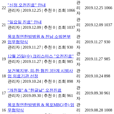
관
"신정 오전진료" 안내
22
리
2019.12.25
1066
관리자
|
2019.12.25
|
추천 0
|
조회 1066
자
관
"일요일 진료" 안내
21
리
2019.12.09
1037
관리자
|
2019.12.09
|
추천 0
|
조회 1037
자
목포청연한방병원 & 전남 소방본부
관
20
업무협약식
리
2019.11.27
930
관리자
|
2019.11.27
|
추천 0
|
조회 930
자
관
12월 25일(수) 크리스마스 "오전진료"
19
리
2019.11.27
985
관리자
|
2019.11.27
|
추천 0
|
조회 985
자
보건복지부, 의-한 협진 3단계 시범사
관
18
업 의료기관 선정
리
2019.10.24
898
관리자
|
2019.10.24
|
추천 0
|
조회 898
자
관
"개천절" & "한글날" 오전진료
17
리
2019.09.30
961
관리자
|
2019.09.30
|
추천 0
|
조회 961
자
목포청연한방병원 & 목포MBC(주) 업
관
16
무협약식
리
2019.08.28
1008