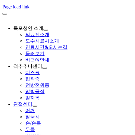
Page load link
목포청연 소개
의료진소개
도수치료사소개
진료시간&오시는길
둘러보기
비급여안내
척추추나센터
디스크
협착증
전방전위증
압박골절
일자목
관절센터
어깨
팔꿈치
손/손목
무릎