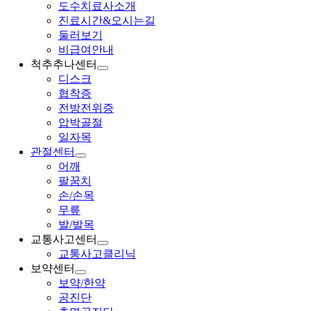
도수치료사소개
진료시간&오시는길
둘러보기
비급여안내
척추추나센터
디스크
협착증
전방전위증
압박골절
일자목
관절센터
어깨
팔꿈치
손/손목
무릎
발/발목
교통사고센터
교통사고클리닉
보약센터
보약/한약
공진단