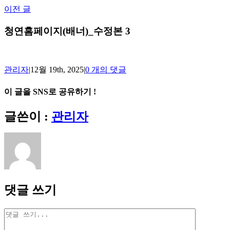
Skip
이전 글
to
content
청연홈페이지(배너)_수정본 3
관리자
|
12월 19th, 2025
|
0 개의 댓글
이 글을 SNS로 공유하기 !
Facebook
X
Reddit
LinkedIn
Tumblr
Pinterest
Vk
이
글쓴이 :
관리자
메
일
댓글 쓰기
댓
글