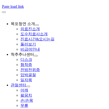
Page load link
목포청연 소개
의료진소개
도수치료사소개
진료시간&오시는길
둘러보기
비급여안내
척추추나센터
디스크
협착증
전방전위증
압박골절
일자목
관절센터
어깨
팔꿈치
손/손목
무릎